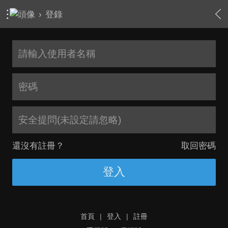
›
登錄
安全提問(未設定請忽略)
還沒有註冊？
取回密碼
登入
首頁
|
登入
|
註冊