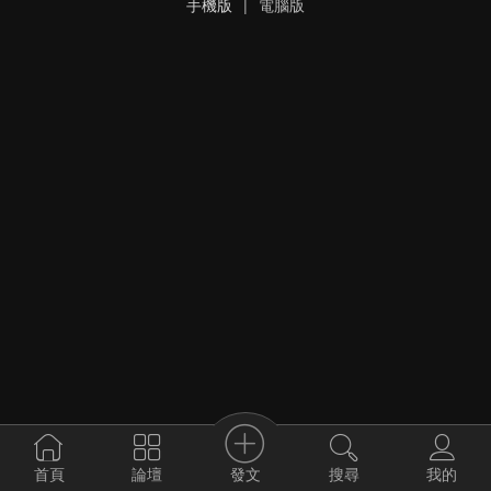
手機版
|
電腦版
發文
首頁
論壇
搜尋
我的