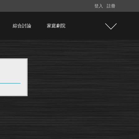
登入
註冊
綜合討論
家庭劇院