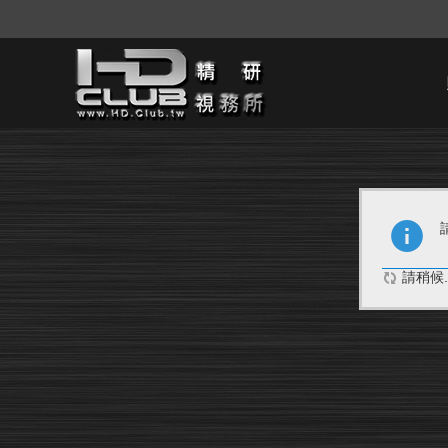
請稍候..