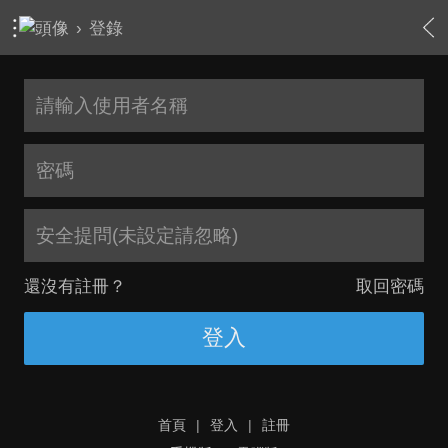
›
登錄
安全提問(未設定請忽略)
還沒有註冊？
取回密碼
登入
首頁
|
登入
|
註冊