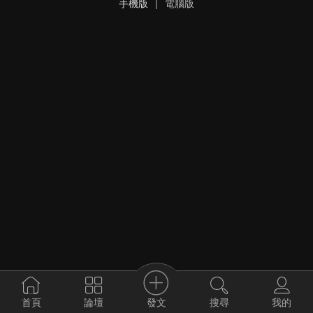
手機版
|
電腦版
發文
首頁
論壇
搜尋
我的