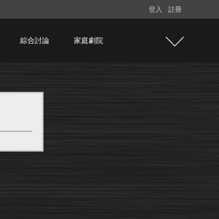
登入
註冊
綜合討論
家庭劇院