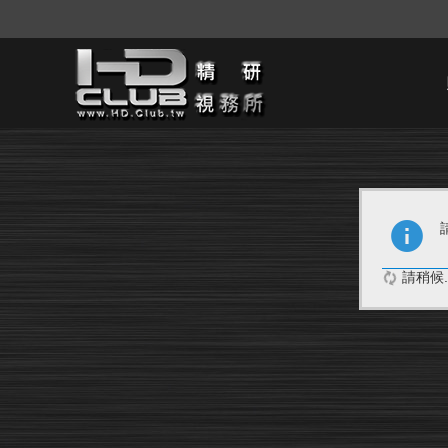
請稍候..