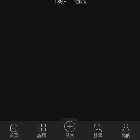
手機版
|
電腦版
發文
首頁
論壇
搜尋
我的