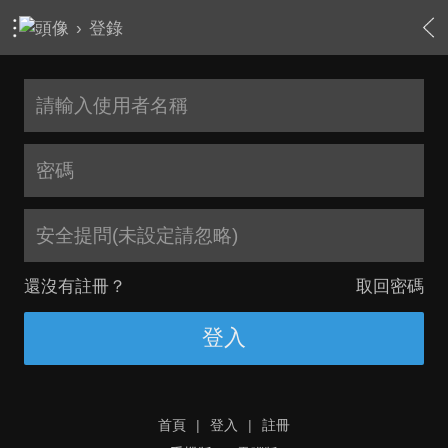
›
登錄
安全提問(未設定請忽略)
還沒有註冊？
取回密碼
登入
首頁
|
登入
|
註冊