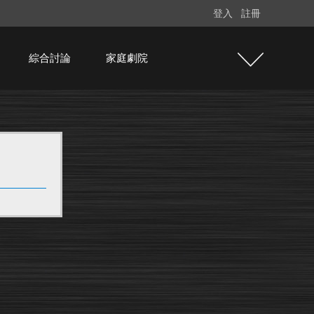
登入
註冊
綜合討論
家庭劇院