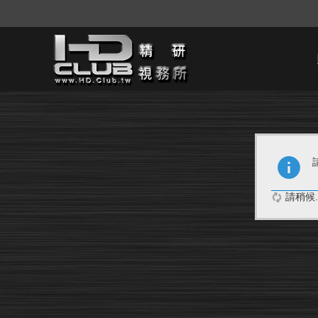
請稍候..