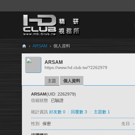
›
ARSAM
›
個人資料
H
ARSAM
D.
https://www.hd.club.tw/?2262979
Cl
ub
主題
個人資料
精
ARSAM
(UID: 2262979)
研
信箱狀態
已驗證
視
統計資訊
好友數 0
|
回覆數 3
|
主題數 1
務
性別
保密
生日
-
所