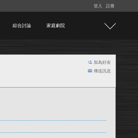
登入
註冊
綜合討論
家庭劇院
加為好友
傳送訊息