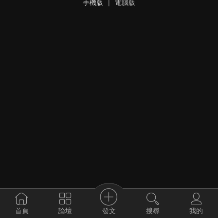
手機版
|
電腦版
發文
首頁
論壇
搜尋
我的