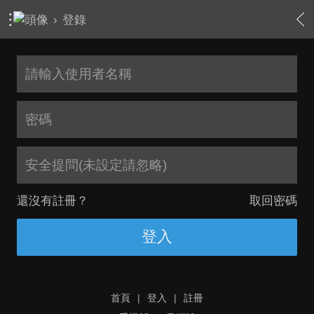
›
登錄
安全提問(未設定請忽略)
還沒有註冊？
取回密碼
登入
首頁
|
登入
|
註冊