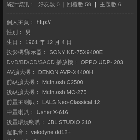
統計資訊：
好友數 0
|
回覆數 59
|
主題數 6
個人主頁：
http://
性別：
男
生日：
1961 年 12 月 4 日
投影機/顯示器：
SONY KD-75X9400E
DVD/BD/CD/SACD 播放機：
OPPO UDP- 203
AV擴大機：
DENON AVR-X4400H
前級擴大機：
McIntosh C2500
後級擴大機：
McIntosh MC-275
前置主喇叭：
LALS Neo-Classical 12
中置喇叭：
Usher X-616
後置環繞喇叭：
JBL STUDIO 210
超低音：
velodyne dd12+