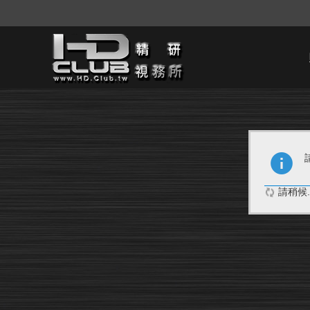
請稍候..