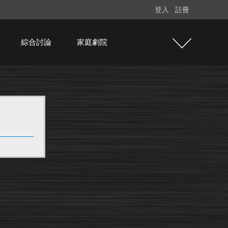
登入
註冊
綜合討論
家庭劇院