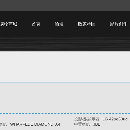
購物商城
首頁
論壇
敗家特區
影片創作
HTPC技術討論
投影機/顯示器
LG 42pg60ud
喇叭
WHARFEDE DIAMOND 8.4
中置喇叭
JBL