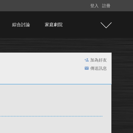
登入
註冊
綜合討論
家庭劇院
加為好友
傳送訊息