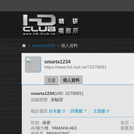
›
smarta1234
›
個人資料
H
smarta1234
D.
https://www.hd.club.tw/?2270081
Cl
ub
主題
個人資料
精
smarta1234
(UID: 2270081)
研
信箱狀態
未驗證
視
統計資訊
好友數 0
|
回覆數 7
|
主題數 0
務
性別
保密
生日
-
所
AV擴大機
YAMAHA 463
前置主
超低音
PANASONIC