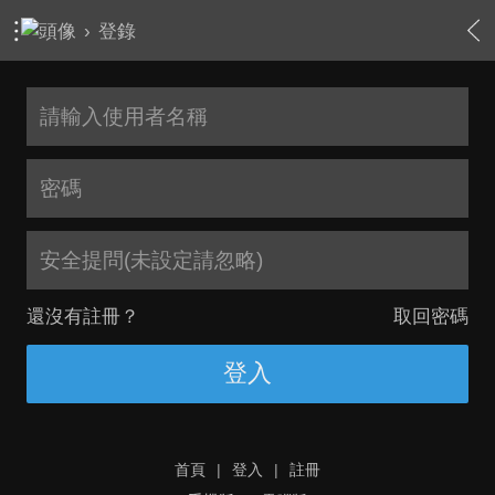
›
登錄
安全提問(未設定請忽略)
還沒有註冊？
取回密碼
登入
首頁
|
登入
|
註冊