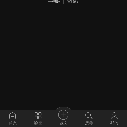
手機版
|
電腦版
發文
首頁
論壇
搜尋
我的