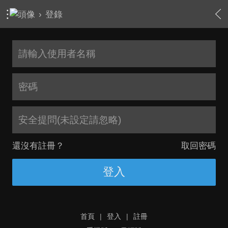
›
登錄
安全提問(未設定請忽略)
還沒有註冊？
取回密碼
登入
首頁
|
登入
|
註冊