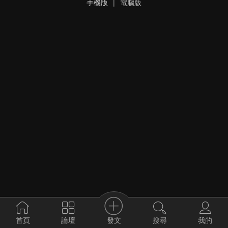
手機版
|
電腦版
發文
首頁
論壇
搜尋
我的