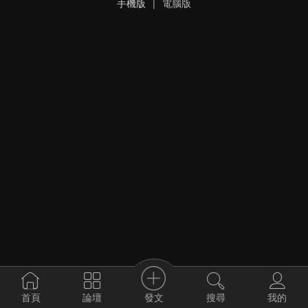
手機版
|
電腦版
發文
首頁
論壇
搜尋
我的