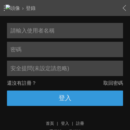
›
登錄
安全提問(未設定請忽略)
還沒有註冊？
取回密碼
登入
首頁
|
登入
|
註冊