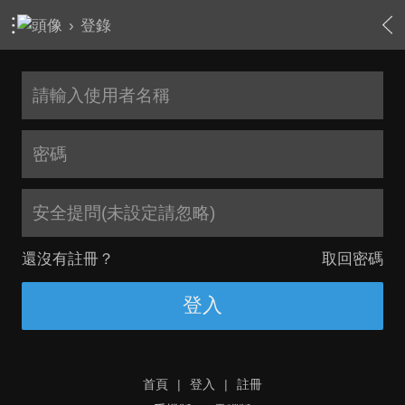
›
登錄
安全提問(未設定請忽略)
還沒有註冊？
取回密碼
登入
首頁
|
登入
|
註冊