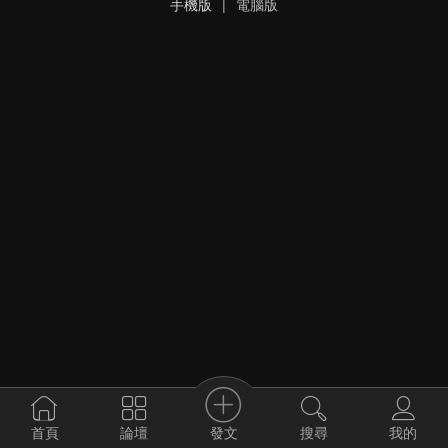
手機版
|
電腦版
發文
首頁
論壇
搜尋
我的