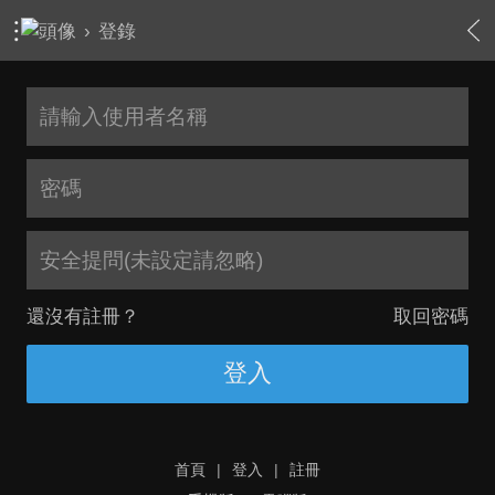
›
登錄
安全提問(未設定請忽略)
還沒有註冊？
取回密碼
登入
首頁
|
登入
|
註冊