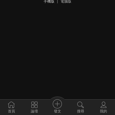
手機版
|
電腦版
發文
首頁
論壇
搜尋
我的