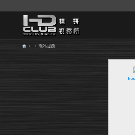
›
›
隱私提醒
H
D.
Cl
hcs
ub
精
研
視
務
所