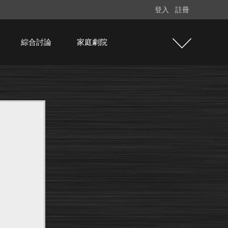
登入
註冊
綜合討論
家庭劇院