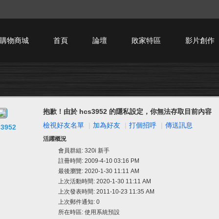
購物商城
首頁
論壇
敗家特區
影片創作
HTPC技術討論
抱歉！由於 hcs3952 的隱私設定，你無法存取目前內容
檢視好友名單
|
加為好友
|
打個招呼
|
傳送訊息
3952
活躍概況
會員群組:
320i 新手
註冊時間: 2009-4-10 03:16 PM
最後瀏覽: 2020-1-30 11:11 AM
上次活動時間: 2020-1-30 11:11 AM
上次發表時間: 2011-10-23 11:35 AM
上次郵件通知: 0
所在時區: 使用系統預設