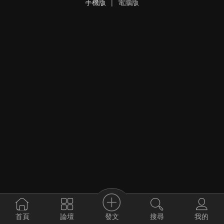
手機版
|
電腦版
發文
首頁
論壇
搜尋
我的