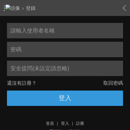
›
登錄
安全提問(未設定請忽略)
還沒有註冊？
取回密碼
登入
首頁
|
登入
|
註冊