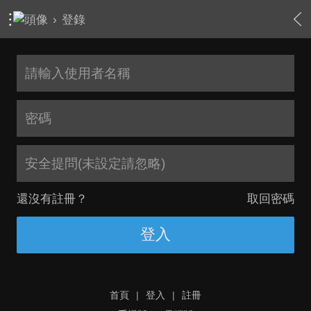
›
登錄
安全提問(未設定請忽略)
還沒有註冊？
取回密碼
登入
首頁
|
登入
|
註冊