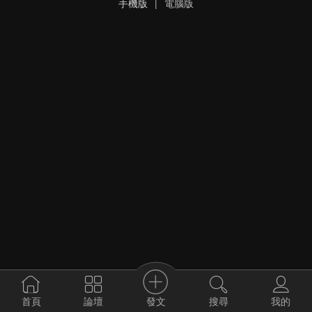
手機版
|
電腦版
發文
首頁
論壇
搜尋
我的