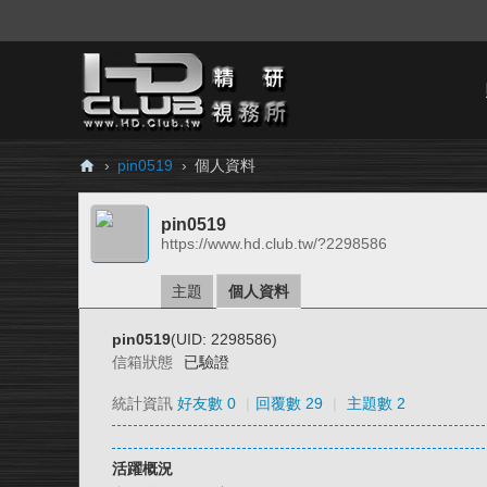
›
pin0519
›
個人資料
H
pin0519
D.
https://www.hd.club.tw/?2298586
Cl
ub
主題
個人資料
精
pin0519
(UID: 2298586)
研
信箱狀態
已驗證
視
統計資訊
好友數 0
|
回覆數 29
|
主題數 2
務
所
活躍概況