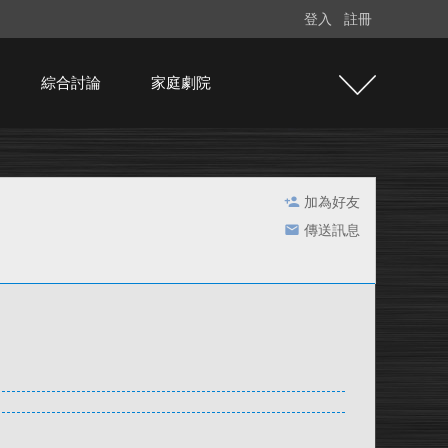
登入
註冊
綜合討論
家庭劇院
加為好友
傳送訊息