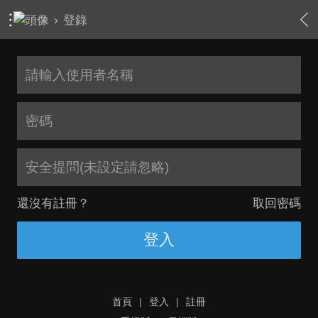
›
登錄
安全提問(未設定請忽略)
還沒有註冊？
取回密碼
登入
首頁
|
登入
|
註冊