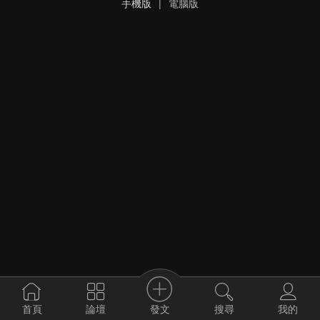
手機版
|
電腦版
發文
首頁
論壇
搜尋
我的