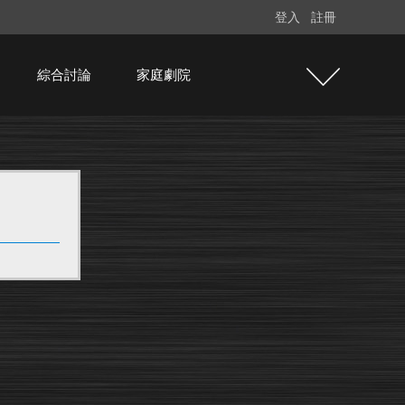
登入
註冊
綜合討論
家庭劇院