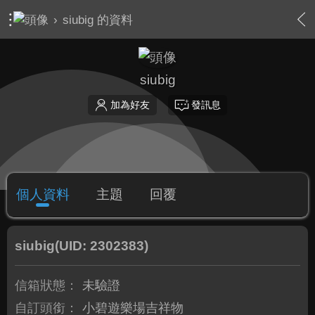
›
siubig 的資料
siubig
加為好友
發訊息
個人資料
主題
回覆
siubig
(UID: 2302383)
信箱狀態：
未驗證
自訂頭銜：
小碧遊樂場吉祥物