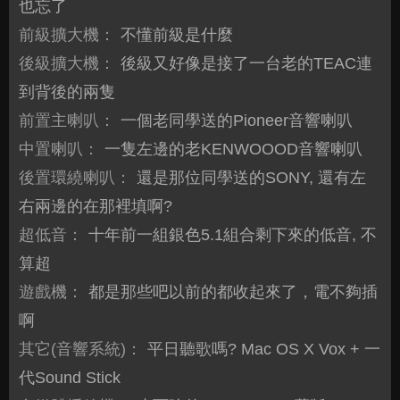
也忘了
前級擴大機：
不懂前級是什麼
後級擴大機：
後級又好像是接了一台老的TEAC連
到背後的兩隻
前置主喇叭：
一個老同學送的Pioneer音響喇叭
中置喇叭：
一隻左邊的老KENWOOOD音響喇叭
後置環繞喇叭：
還是那位同學送的SONY, 還有左
右兩邊的在那裡填啊?
超低音：
十年前一組銀色5.1組合剩下來的低音, 不
算超
遊戲機：
都是那些吧以前的都收起來了，電不夠插
啊
其它(音響系統)：
平日聽歌嗎? Mac OS X Vox + 一
代Sound Stick