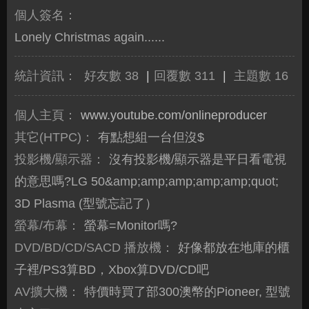
個人簽名：
Lonely Christmas again......
統計資訊：
好友數 38
|
回覆數 311
|
主題數 16
個人主頁：
www.youtube.com/onlineproducer
其它(HTPC)：
有點想組一台但沒$
投影機/顯示器：
沒有投影機/顯示器是平日看電視
的意思嗎?LG 50&amp;amp;amp;amp;amp;quot;
3D Plasma (型號忘記了）
螢幕/布幕：
螢幕=Monitor嗎?
DVD/BD/CD/SACD 播放機：
好像都放在地庫的櫃
子裡/PS3算BD，Xbox算DVD/CD吧
AV擴大機：
特價時買了部300澳幣的Pioneer, 型號