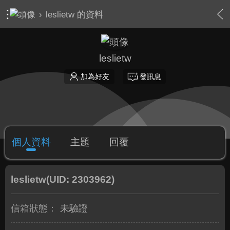
›
leslietw 的資料
leslietw
加為好友
發訊息
個人資料
主題
回覆
leslietw
(UID: 2303962)
信箱狀態：
未驗證