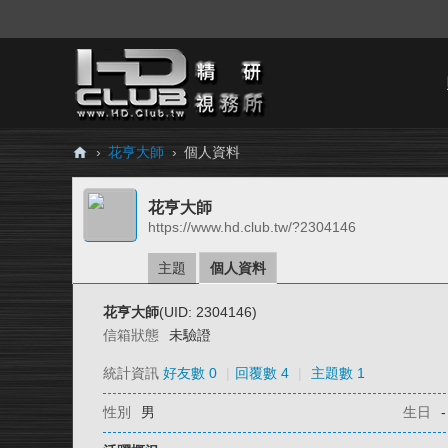
›
花亨大師
›
個人資料
H
花亨大師
D.
https://www.hd.club.tw/?2304146
Cl
ub
主題
個人資料
精
花亨大師
(UID: 2304146)
研
信箱狀態
未驗證
視
統計資訊
好友數 0
|
回覆數 4
|
主題數 1
務
性別
男
生日
-
所