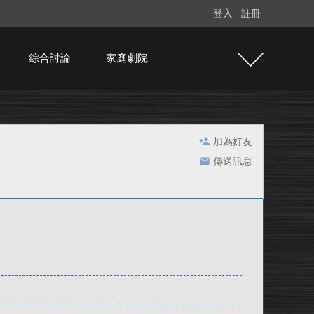
登入
註冊
綜合討論
家庭劇院
加為好友
傳送訊息