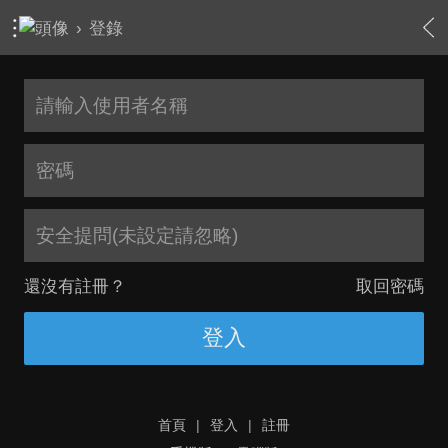
›
登錄
安全提問(未設定請忽略)
還沒有註冊？
取回密碼
登入
首頁
|
登入
|
註冊