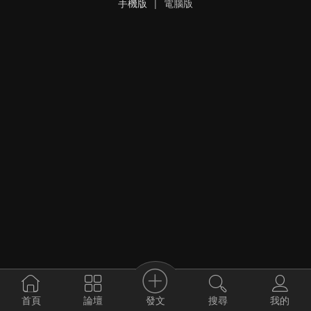
手機版
|
電腦版
發文
首頁
論壇
搜尋
我的