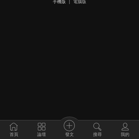
手機版
|
電腦版
發文
首頁
論壇
搜尋
我的