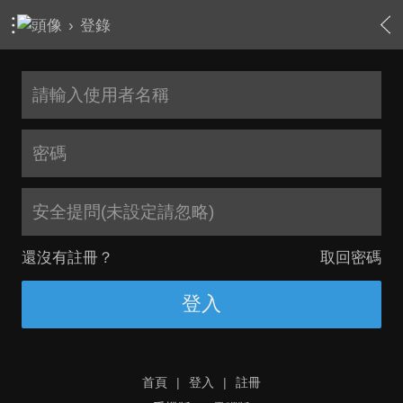
›
登錄
安全提問(未設定請忽略)
還沒有註冊？
取回密碼
登入
首頁
|
登入
|
註冊