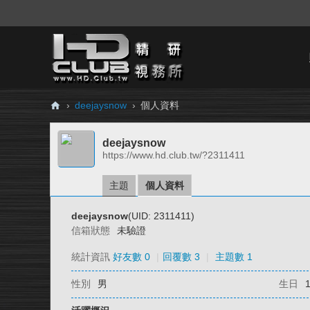
›
deejaysnow
›
個人資料
H
deejaysnow
D.
https://www.hd.club.tw/?2311411
Cl
ub
主題
個人資料
精
deejaysnow
(UID: 2311411)
研
信箱狀態
未驗證
視
統計資訊
好友數 0
|
回覆數 3
|
主題數 1
務
性別
男
生日
所