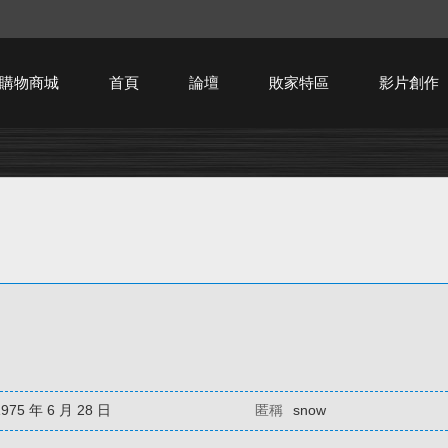
購物商城
首頁
論壇
敗家特區
影片創作
HTPC技術討論
1975 年 6 月 28 日
匿稱
snow