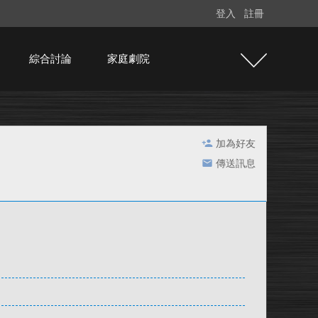
登入
註冊
綜合討論
家庭劇院
加為好友
傳送訊息