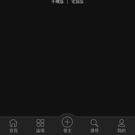
手機版
|
電腦版
發文
首頁
論壇
搜尋
我的