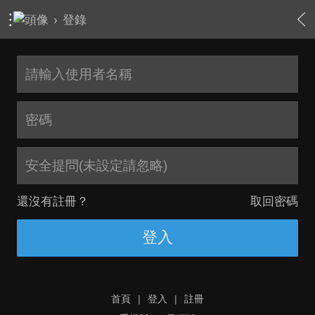
›
登錄
安全提問(未設定請忽略)
還沒有註冊？
取回密碼
登入
首頁
|
登入
|
註冊