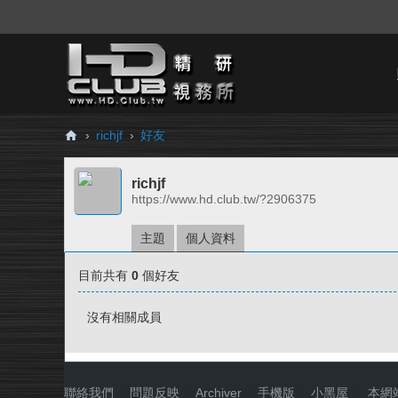
›
richjf
›
好友
H
richjf
D.
https://www.hd.club.tw/?2906375
Cl
ub
主題
個人資料
精
目前共有
0
個好友
研
視
沒有相關成員
務
所
聯絡我們
|
問題反映
|
Archiver
|
手機版
|
小黑屋
|
本網