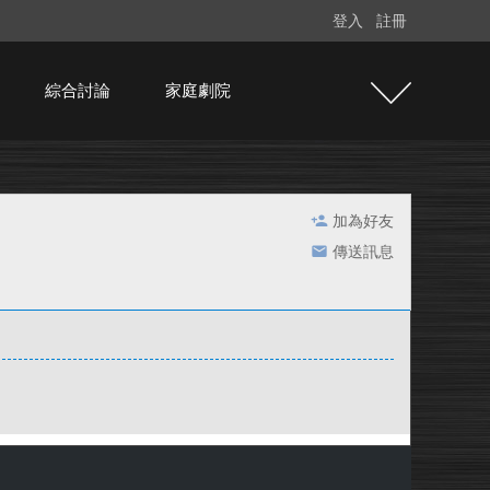
登入
註冊
綜合討論
家庭劇院
加為好友
傳送訊息