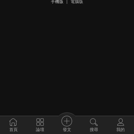
手機版
|
電腦版
發文
首頁
論壇
搜尋
我的