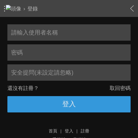
›
登錄
安全提問(未設定請忽略)
還沒有註冊？
取回密碼
登入
首頁
|
登入
|
註冊