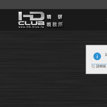
請稍候..