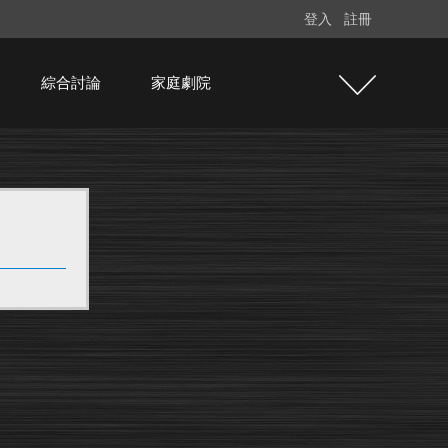
登入
註冊
綜合討論
家庭劇院