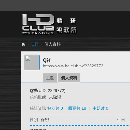
›
Q祥
›
個人資料
H
Q祥
D.
https://www.hd.club.tw/?2329772
Cl
ub
主題
個人資料
精
Q祥
(UID: 2329772)
研
信箱狀態
未驗證
視
統計資訊
好友數 0
|
回覆數 18
|
主題數 0
務
性別
保密
生日
-
所