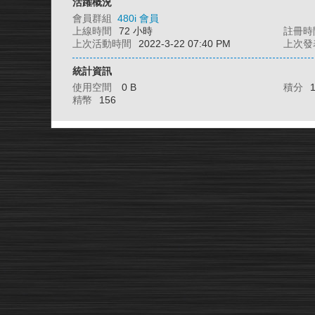
活躍概況
會員群組
480i 會員
上線時間
72 小時
註冊時
上次活動時間
2022-3-22 07:40 PM
上次發
統計資訊
使用空間
0 B
積分
精幣
156