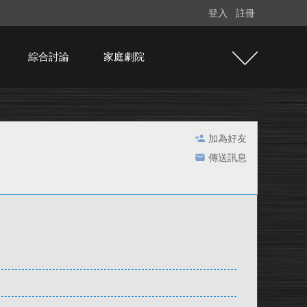
登入
註冊
綜合討論
家庭劇院
加為好友
傳送訊息