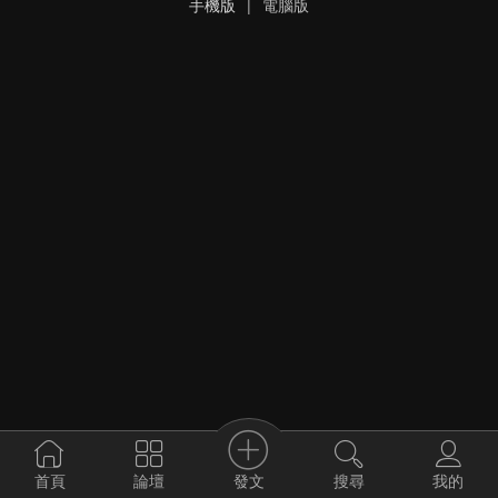
手機版
|
電腦版
發文
首頁
論壇
搜尋
我的