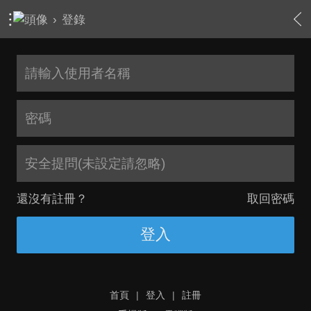
›
登錄
安全提問(未設定請忽略)
還沒有註冊？
取回密碼
登入
首頁
|
登入
|
註冊