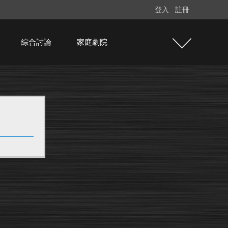
登入
註冊
綜合討論
家庭劇院