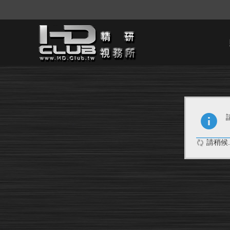
請稍候..