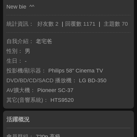
New bie ^^
統計資訊：
好友數 2
|
回覆數 1171
|
主題數 70
自我介紹：
老宅爸
性別：
男
生日：
-
投影機/顯示器：
Philips 58" Cinema TV
DVD/BD/CD/SACD 播放機：
LG BD-350
AV擴大機：
Pioneer SC-37
其它(音響系統)：
HTS9520
活躍概況
會員群組：
720p 高級