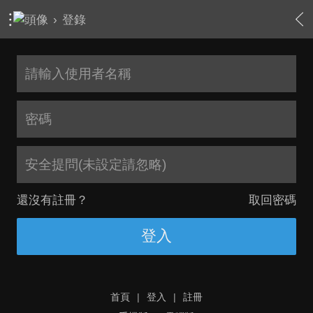
›
登錄
安全提問(未設定請忽略)
還沒有註冊？
取回密碼
登入
首頁
|
登入
|
註冊