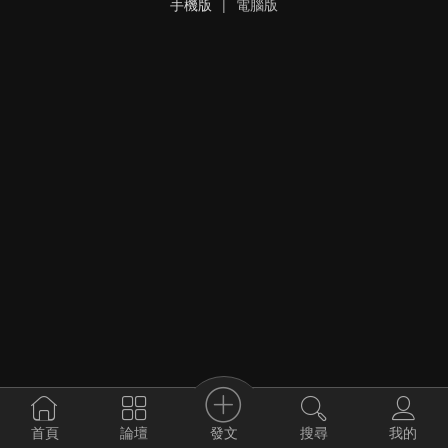
手機版
|
電腦版
發文
首頁
論壇
搜尋
我的