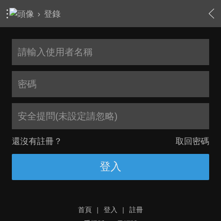
›
登錄
安全提問(未設定請忽略)
還沒有註冊？
取回密碼
登入
首頁
|
登入
|
註冊