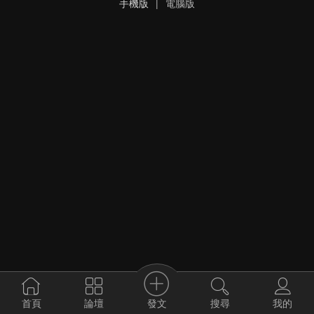
手機版
|
電腦版
發文
首頁
論壇
搜尋
我的