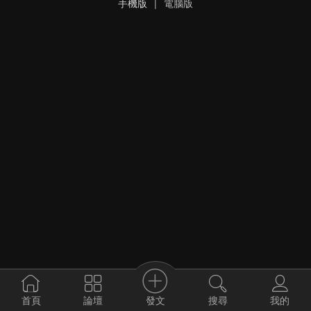
手機版
|
電腦版
發文
首頁
論壇
搜尋
我的