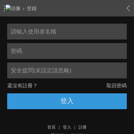
›
登錄
安全提問(未設定請忽略)
還沒有註冊？
取回密碼
登入
首頁
|
登入
|
註冊