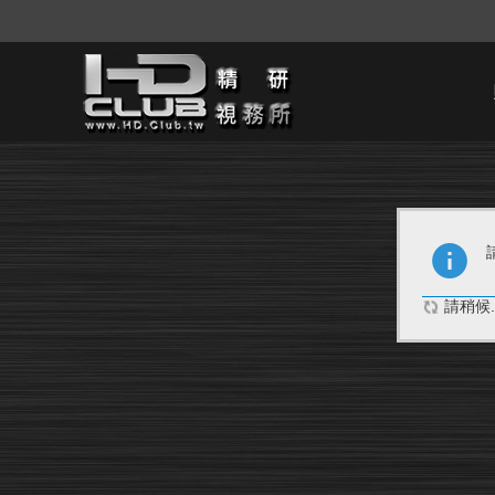
請稍候..