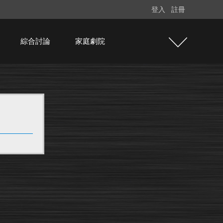
登入
註冊
綜合討論
家庭劇院