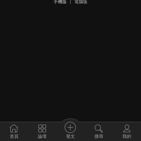
手機版
|
電腦版
發文
首頁
論壇
搜尋
我的