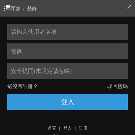
›
登錄
安全提問(未設定請忽略)
還沒有註冊？
取回密碼
登入
首頁
|
登入
|
註冊