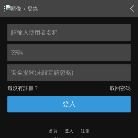
›
登錄
安全提問(未設定請忽略)
還沒有註冊？
取回密碼
登入
首頁
|
登入
|
註冊