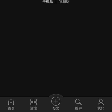
手機版
|
電腦版
發文
首頁
論壇
搜尋
我的