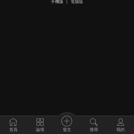
手機版
|
電腦版
發文
首頁
論壇
搜尋
我的