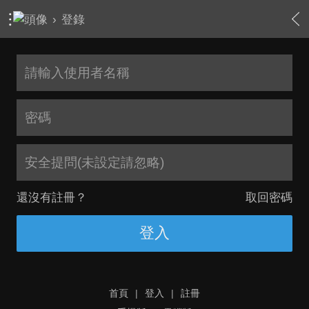
›
登錄
安全提問(未設定請忽略)
還沒有註冊？
取回密碼
登入
首頁
|
登入
|
註冊