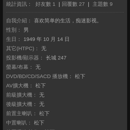
統計資訊：
好友數 1
|
回覆數 27
|
主題數 9
自我介紹：
喜欢简单的生活，痴迷影视。
性別：
男
生日：
1949 年 10 月 14 日
其它(HTPC)：
无
投影機/顯示器：
长城 247
螢幕/布幕：
无
DVD/BD/CD/SACD 播放機：
松下
AV擴大機：
松下
前級擴大機：
无
後級擴大機：
无
前置主喇叭：
松下
中置喇叭：
松下