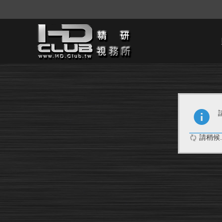
請稍候..