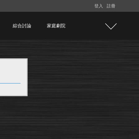
登入
註冊
綜合討論
家庭劇院