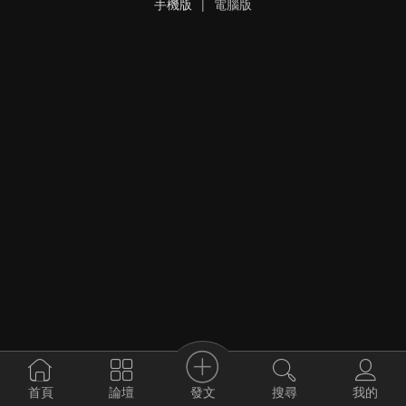
手機版
|
電腦版
發文
首頁
論壇
搜尋
我的