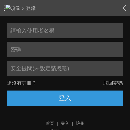
›
登錄
安全提問(未設定請忽略)
還沒有註冊？
取回密碼
登入
首頁
|
登入
|
註冊