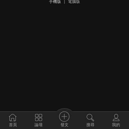
手機版
|
電腦版
發文
首頁
論壇
搜尋
我的