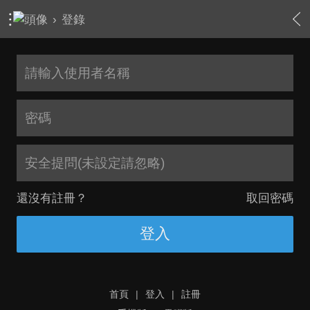
›
登錄
安全提問(未設定請忽略)
還沒有註冊？
取回密碼
登入
首頁
|
登入
|
註冊