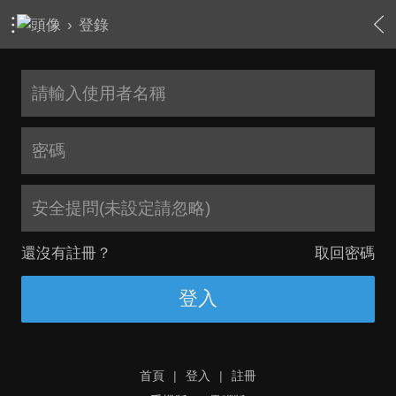
›
登錄
安全提問(未設定請忽略)
還沒有註冊？
取回密碼
登入
首頁
|
登入
|
註冊