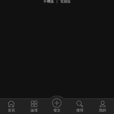
手機版
|
電腦版
發文
首頁
論壇
搜尋
我的