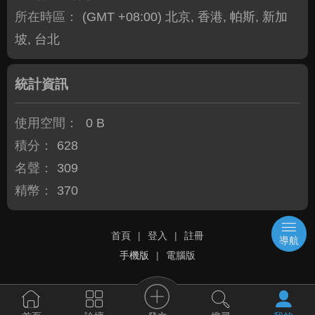
所在時區：
(GMT +08:00) 北京, 香港, 帕斯, 新加
坡, 台北
統計資訊
使用空間：
0 B
積分：
628
名聲：
309
精幣：
370
首頁
|
登入
|
註冊
導航
手機版
|
電腦版