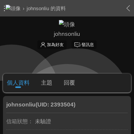
›
johnsonliu 的資料
johnsonliu
加為好友
發訊息
個人資料
主題
回覆
johnsonliu
(UID: 2393504)
信箱狀態：
未驗證