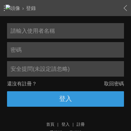
›
登錄
安全提問(未設定請忽略)
還沒有註冊？
取回密碼
登入
首頁
|
登入
|
註冊