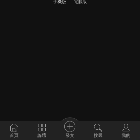
手機版
|
電腦版
發文
首頁
論壇
搜尋
我的